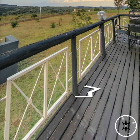
W
N
S
E